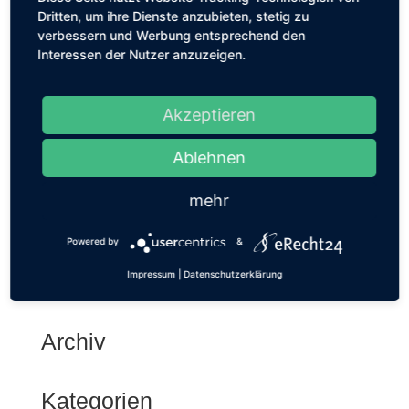
PUBLICIS Berlin
Dritten, um ihre Dienste anzubieten, stetig zu
von
Anja Medau
|
Mai 17, 2020
verbessern und Werbung entsprechend den
Interessen der Nutzer anzuzeigen.
PR Consultant Agency Kommunikation PUBLICIS Berlin
INTERNATIONALE WERBEAGENTUR Aufbau und strategische
Planung der Unternehmens-PR: Konzeption und Umsetzung für
Akzeptieren
Produkt-PR, Personality-PR und Agentur-PR, laufendes aktuelles
Themen-Management inkl. Pressemeldungen,...
Ablehnen
mehr
« Ältere Einträge
Powered by
&
Impressum
|
Datenschutzerklärung
Neueste Kommentare
Archiv
Kategorien