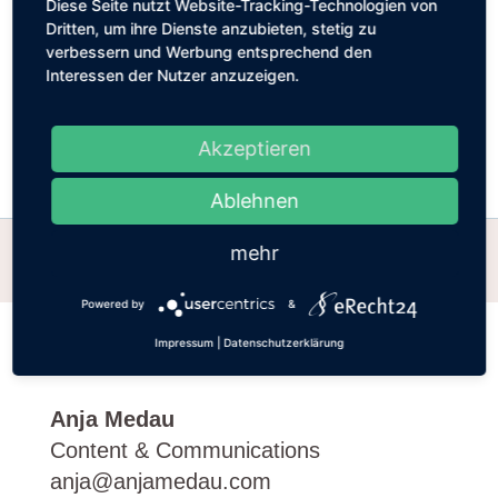
Organisation von Pressekonferenzen und Reden
Diese Seite nutzt Website-Tracking-Technologien von
Dritten, um ihre Dienste anzubieten, stetig zu
Positionierung des CEO in relevanten Publikationen, Radio,
verbessern und Werbung entsprechend den
TV, als Key Speaker bei Konferenzen
Interessen der Nutzer anzuzeigen.
Direkte Berichterstattung an den CEO
Akzeptieren
Ablehnen
mehr
HOME
Powered by
&
Impressum
|
Datenschutzerklärung
Anja Medau
Content & Communications
anja@anjamedau.com